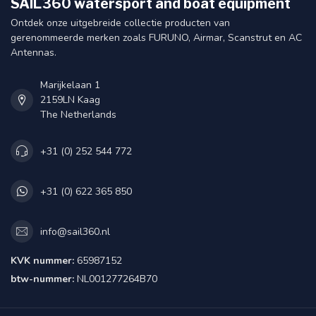
SAIL360 watersport and boat equipment
Ontdek onze uitgebreide collectie producten van
gerenommeerde merken zoals FURUNO, Airmar, Scanstrut en AC
Antennas.
Marijkelaan 1
2159LN Kaag
The Netherlands
+31 (0) 252 544 772
+31 (0) 622 365 850
info@sail360.nl
KVK nummer:
65987152
btw-nummer:
NL001277264B70