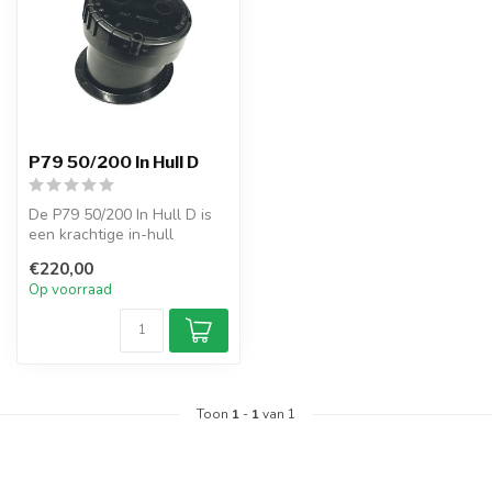
P79 50/200 In Hull D
De P79 50/200 In Hull D is
een krachtige in-hull
dieptetransducer
€220,00
(50/200 kHz, 6...
Op voorraad
Toon
1
-
1
van 1