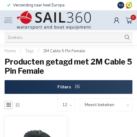
Verzending naar heel Europa
Ook instal
9.3
0
MENU
Home
/
Tags
/
2M Cable 5 Pin Female
Producten getagd met 2M Cable 5
Pin Female
Filters