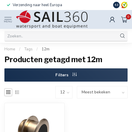
Verzending naar heel Europa
Ook instal
9.3
0
MENU
Home
/
Tags
/
12m
Producten getagd met 12m
Filters