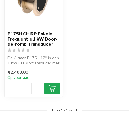
B175H CHIRP Enkele
Frequentie 1 kW Door-
de-romp Transducer
De Airmar B175H 12° is een
1 kW CHIRP-transducer met
diepte- en
€2.400,00
temperatuursenso...
Op voorraad
Toon
1
-
1
van 1