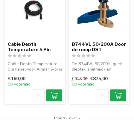
Cable Depth
B744VL 50/200A Door
Temperature 5 Pin
de romp DST
Cable Depth Temperature,
De B744VL 50/200A, geeft
9 m kabel voor Airmar 5-pins
diepte-, snelheid- en
600W transducers naar
temperatuurdata via een
€160,00
€875,00
€915,00
Furu...
600 W dua...
Op voorraad
Op voorraad
Toon
1
-
2
van 2