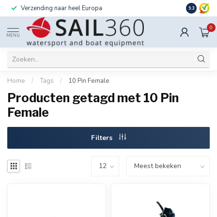
Verzending naar heel Europa
Ook instal
9.3
0
MENU
Home
/
Tags
/
10 Pin Female
Producten getagd met 10 Pin
Female
Filters