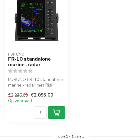
FURUNO
FR-10 standalone
marine -radar
FURUNO FR-10 standalone
marine -radar met Risk
Visualizer™, Met de
€2.095,00
€2.235,00
gegevens va...
Op voorraad
Toon
1
-
1
van 1