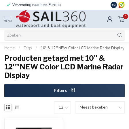
Verzending naar heel Europa
Ook instal
9.3
0
MENU
Home
/
Tags
/
10" & 12""NEW Color LCD Marine Radar Display
Producten getagd met 10" &
12""NEW Color LCD Marine Radar
Display
Filters