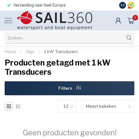
Verzending naar heel Europa
Ook instal
9.3
0
MENU
Home
/
Tags
/
1 kW Transducers
Producten getagd met 1 kW
Transducers
Filters
Geen producten gevonden!