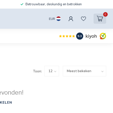
Betrouwbaar, deskundig en betrokken
0
EUR
9.3
Toon:
evonden!
KELEN