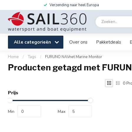
Verzending naar heel Europa
Alle categorieën
Over ons
Pakketdeals
Home
/
Tags
/
FURUNO NAVnet Marine Monitor
Producten getagd met FURUN
0
Pro
Prijs
Min
Max