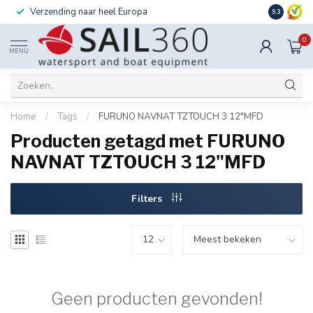
Verzending naar heel Europa
Ook instal
9.3
0
MENU
Home
/
Tags
/
FURUNO NAVNAT TZTOUCH 3 12"MFD
Producten getagd met FURUNO
NAVNAT TZTOUCH 3 12"MFD
Filters
Geen producten gevonden!