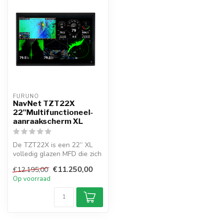
FURUNO
NavNet TZT22X
22"Multifunctioneel-
aanraakscherm XL
De TZT22X is een 22” XL
volledig glazen MFD die zich
richt op
€11.250,00
€12.195,00
netwerkconnectivit...
Op voorraad