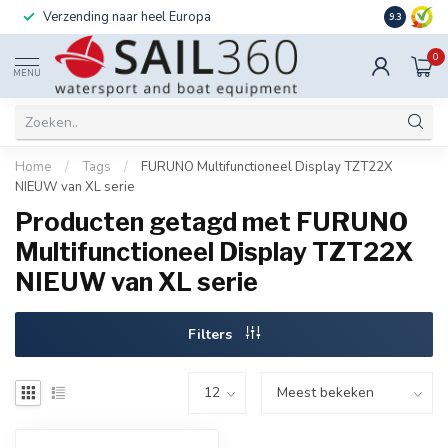
Verzending naar heel Europa
Ook instal
9.3
0
MENU
Home
/
Tags
/
FURUNO Multifunctioneel Display TZT22X
NIEUW van XL serie
Producten getagd met FURUNO
Multifunctioneel Display TZT22X
NIEUW van XL serie
Filters