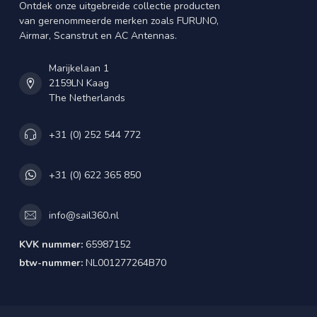
Ontdek onze uitgebreide collectie producten
van gerenommeerde merken zoals FURUNO,
Airmar, Scanstrut en AC Antennas.
Marijkelaan 1
2159LN Kaag
The Netherlands
+31 (0) 252 544 772
+31 (0) 622 365 850
info@sail360.nl
KVK nummer:
65987152
btw-nummer:
NL001277264B70