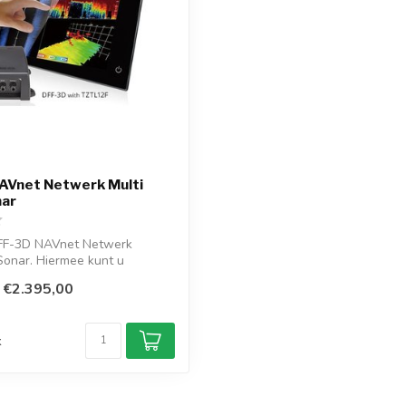
AVnet Netwerk Multi
ar
F-3D NAVnet Netwerk
Sonar. Hiermee kunt u
herkenn...
€2.395,00
d
k