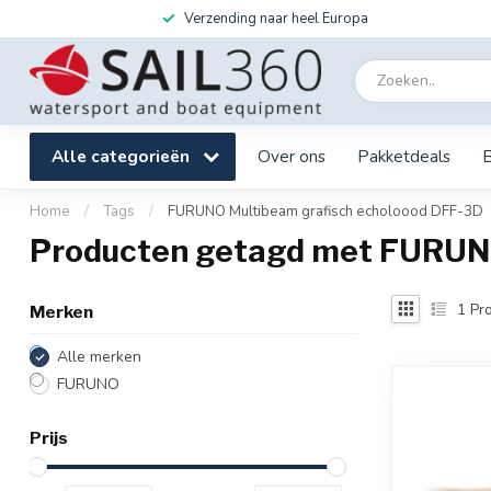
Verzending naar heel Europa
Alle categorieën
Over ons
Pakketdeals
Home
/
Tags
/
FURUNO Multibeam grafisch echoloood DFF-3D
Producten getagd met FURUNO
1
Pro
Merken
Alle merken
FURUNO
Prijs