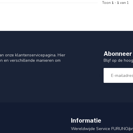
Toon
1
-
1
van 1
Abonneer 
n onze klantenservicepagina. Hier
Blijf op de hoo
en en verschillende manieren om
Informatie
Wereldwijde Service FURUNO/p