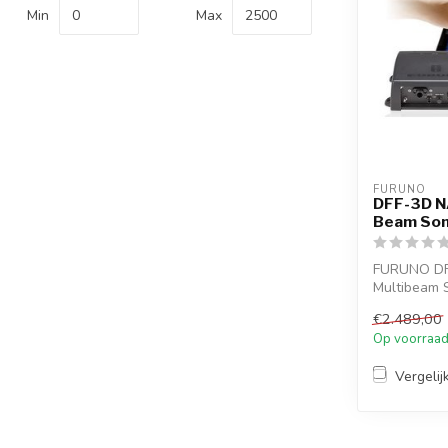
Min
Max
FURUNO
DFF-3D N
Beam Son
FURUNO DF
Multibeam 
visplekken 
€2.489,00
Op voorraa
Vergelij