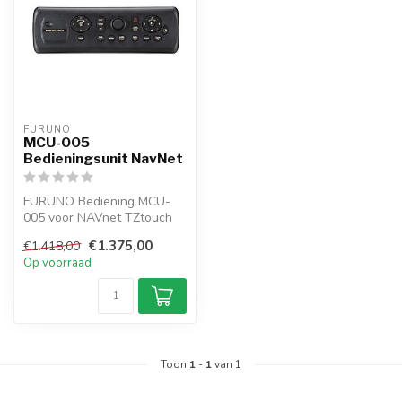
FURUNO
MCU-005
Bedieningsunit NavNet
FURUNO Bediening MCU-
005 voor NAVnet TZtouch
en TZtouch2 en 3
€1.375,00
€1.418,00
Op voorraad
Toon
1
-
1
van 1