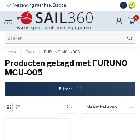
Verzending naar heel Europa
Ook instal
9.3
0
MENU
Home
/
Tags
/
FURUNO MCU-005
Producten getagd met FURUNO
MCU-005
Filters