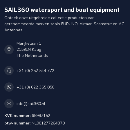
SAIL360 watersport and boat equipment
Ontdek onze uitgebreide collectie producten van
gerenommeerde merken zoals FURUNO, Airmar, Scanstrut en AC
Antennas.
Marijkelaan 1
2159LN Kaag
The Netherlands
+31 (0) 252 544 772
+31 (0) 622 365 850
info@sail360.nl
KVK nummer:
65987152
btw-nummer:
NL001277264B70