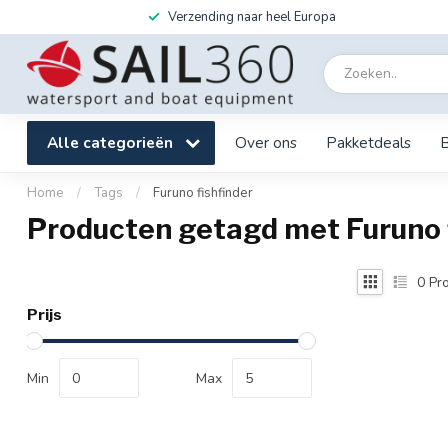
Verzending naar heel Europa
Alle categorieën
Over ons
Pakketdeals
Home
/
Tags
/
Furuno fishfinder
Producten getagd met Furuno 
0
Pro
Prijs
Min
Max