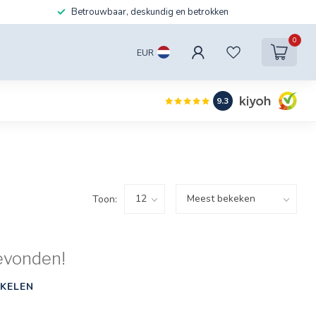
Betrouwbaar, deskundig en betrokken
0
EUR
9.3
Toon:
evonden!
KELEN