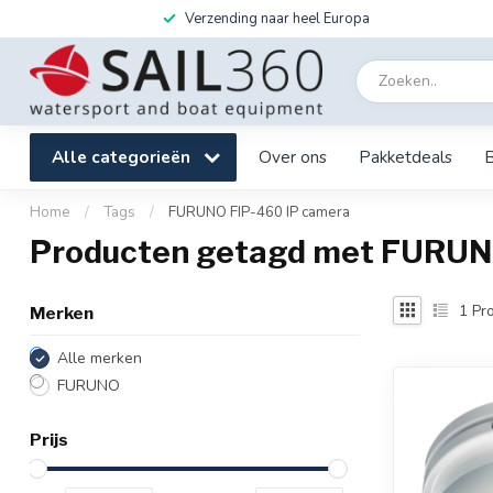
Verzending naar heel Europa
Alle categorieën
Over ons
Pakketdeals
Home
/
Tags
/
FURUNO FIP-460 IP camera
Producten getagd met FURUN
1
Pro
Merken
Alle merken
FURUNO
Prijs