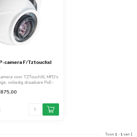
IP-camera F/Tztouchxl
-camera voor TZTouchXL MFD's
e, volledig draaibare PoE-
€875,00
d
k
Toon
1
-
1
van 1