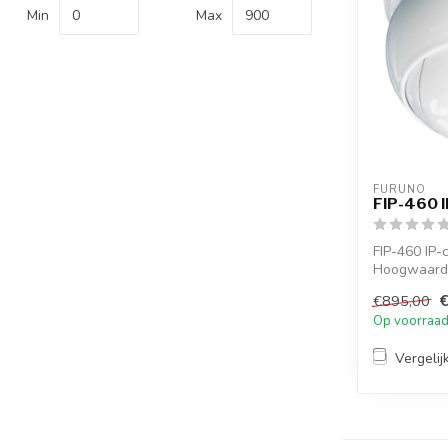
Min
Max
FURUNO
FIP-460 
FIP-460 IP
Hoogwaardig
came...
€895,00
Op voorraa
Vergelij