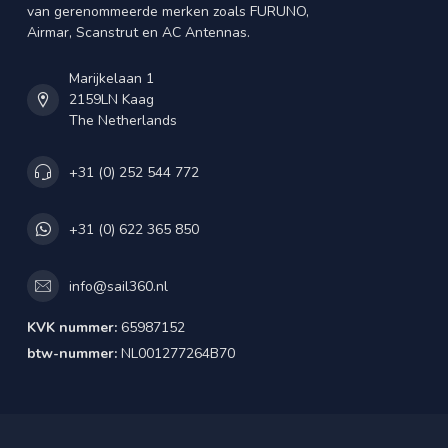
van gerenommeerde merken zoals FURUNO,
Airmar, Scanstrut en AC Antennas.
Marijkelaan 1
2159LN Kaag
The Netherlands
+31 (0) 252 544 772
+31 (0) 622 365 850
info@sail360.nl
KVK nummer:
65987152
btw-nummer:
NL001277264B70