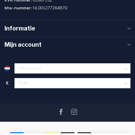
KVK nummer:
65987152
btw-nummer:
NL001277264B70
Informatie
Mijn account
€