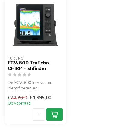
FURUNO
FCV-800 TruEcho
CHIRP Fishfinder
De FCV-800 kan vissen
identificeren en
tegelijkertijd," met
€1.995,00
€2.295,00
geavanceerde identif...
Op voorraad