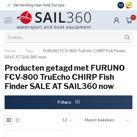
Verzending naar heel Europa
Ook instal
9.3
0
MENU
Home
/
Tags
/
FURUNO FCV-800 TruEcho CHIRP Fish Finder
SALE AT SAIL360 now
Producten getagd met FURUNO
FCV-800 TruEcho CHIRP Fish
Finder SALE AT SAIL360 now
Filters