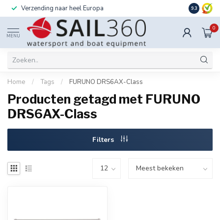
Verzending naar heel Europa
Ook instal
9.3
0
MENU
Home
/
Tags
/
FURUNO DRS6AX-Class
Producten getagd met FURUNO
DRS6AX-Class
Filters