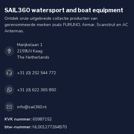
SAIL360 watersport and boat equipment
Ontdek onze uitgebreide collectie producten van
gerenommeerde merken zoals FURUNO, Airmar, Scanstrut en AC
Antennas.
Marijkelaan 1
2159LN Kaag
The Netherlands
+31 (0) 252 544 772
+31 (0) 622 365 850
info@sail360.nl
KVK nummer:
65987152
btw-nummer:
NL001277264B70