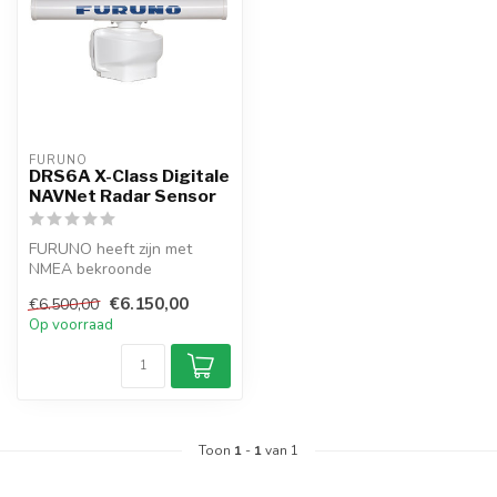
FURUNO
DRS6A X-Class Digitale
NAVNet Radar Sensor
FURUNO heeft zijn met
NMEA bekroonde
radartechnologie naar het
€6.150,00
€6.500,00
volgende niveau g...
Op voorraad
Toon
1
-
1
van 1