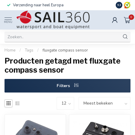
Verzending naar heel Europa
Ook instal
9.3
0
MENU
Home
/
Tags
/
fluxgate compass sensor
Producten getagd met fluxgate
compass sensor
Filters