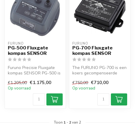
FURUNO
FURUNO
PG-500 Fluxgate
PG-700 Fluxgate
kompas SENSOR
kompas SENSOR
Furuno Precisie Fluxgate
The FURUNO PG-700 is een
kompas SENSOR PG-500 is
koers gecompenseerde
een voordelige bijna
koerssensor met
€1.175,00
€710,00
€1.205,00
€750,00
onderhouds...
innovatieve elekt...
Op voorraad
Op voorraad
Toon
1
-
2
van 2