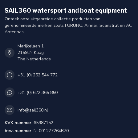
SAIL360 watersport and boat equipment
Ontdek onze uitgebreide collectie producten van
gerenommeerde merken zoals FURUNO, Airmar, Scanstrut en AC
Antennas.
Marijkelaan 1
2159LN Kaag
The Netherlands
+31 (0) 252 544 772
+31 (0) 622 365 850
info@sail360.nl
KVK nummer:
65987152
btw-nummer:
NL001277264B70