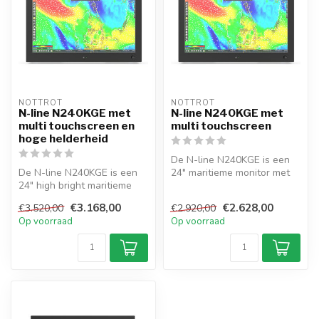
NOTTROT
NOTTROT
N-line N240KGE met
N-line N240KGE met
multi touchscreen en
multi touchscreen
hoge helderheid
De N-line N240KGE is een
De N-line N240KGE is een
24" maritieme monitor met
24" high bright maritieme
multi-touch, frontdimmer en
monitor met multitouch,
v...
€3.168,00
€2.628,00
€3.520,00
€2.920,00
front...
Op voorraad
Op voorraad