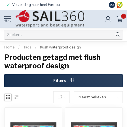
Verzending naar heel Europa
Ook instal
9.3
0
MENU
Home
/
Tags
/
flush waterproof design
Producten getagd met flush
waterproof design
Filters