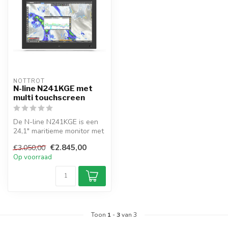
NOTTROT
N-line N241KGE met
multi touchscreen
De N-line N241KGE is een
24,1" maritieme monitor met
multitouch, frontdimmer &
€2.845,00
€3.050,00
v...
Op voorraad
Toon
1
-
3
van 3