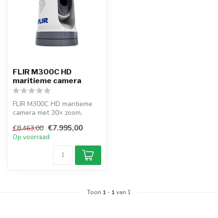
FLIR M300C HD
maritieme camera
FLIR M300C HD maritieme
camera met 30× zoom,
gyrostabilisatie en
€7.995,00
€8.463,00
ClearCruise AR ...
Op voorraad
Toon
1
-
1
van 1