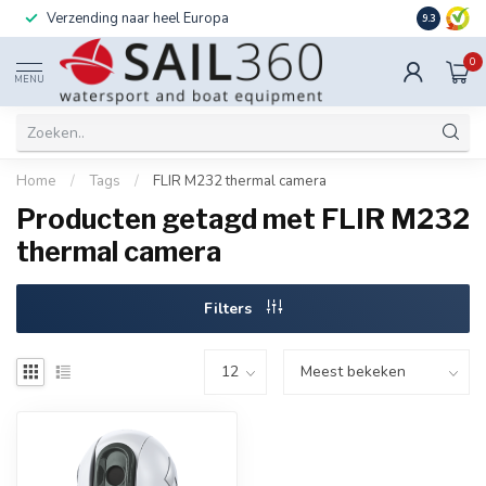
Verzending naar heel Europa
Ook instal
9.3
0
MENU
Home
/
Tags
/
FLIR M232 thermal camera
Producten getagd met FLIR M232
thermal camera
Filters