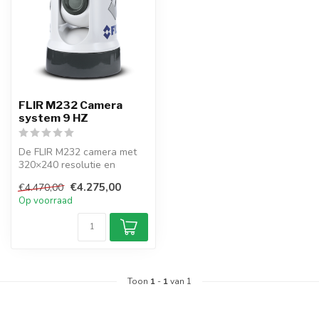
FLIR M232 Camera
system 9 HZ
De FLIR M232 camera met
320×240 resolutie en
ClearCruise analyse
€4.275,00
€4.470,00
verbetert veili...
Op voorraad
Toon
1
-
1
van 1