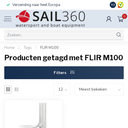
Verzending naar heel Europa
Ook instal
9.3
0
MENU
Home
/
Tags
/
FLIR M100
Producten getagd met FLIR M100
Filters