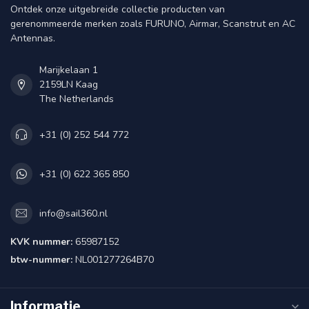
Ontdek onze uitgebreide collectie producten van
gerenommeerde merken zoals FURUNO, Airmar, Scanstrut en AC
Antennas.
Marijkelaan 1
2159LN Kaag
The Netherlands
+31 (0) 252 544 772
+31 (0) 622 365 850
info@sail360.nl
KVK nummer:
65987152
btw-nummer:
NL001277264B70
Informatie