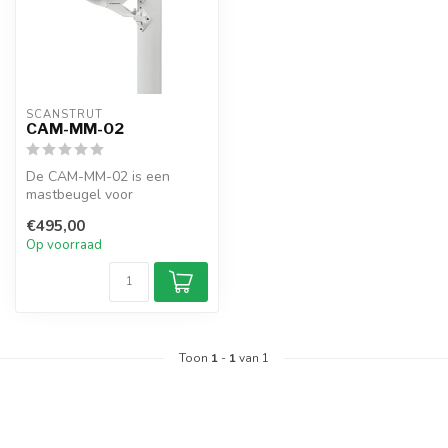
SCANSTRUT
CAM-MM-02
De CAM-MM-02 is een
mastbeugel voor
scheepscamera's. Geschikt
€495,00
voor FLIR M100/M20...
Op voorraad
Toon
1
-
1
van 1