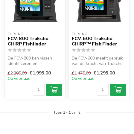
FURUNO
FURUNO
FCV-800 TruEcho
FCV-600 TruEcho
CHIRP Fishfinder
CHIRP™ Fish Finder
De FCV-800 kan vissen
De FCV-600 maakt gebruik
identificeren en
van de kracht van TruEcho
tegelijkertijd," met
CHIRPTM in combinatie met
€1.995,00
€1.295,00
€2.295,00
€1.475,00
geavanceerde identif...
een...
Op voorraad
Op voorraad
Toon
1
-
2
van 2