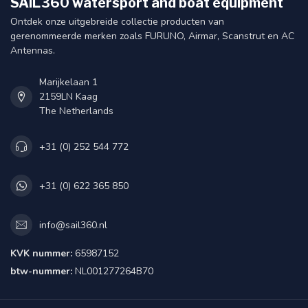
SAIL360 watersport and boat equipment
Ontdek onze uitgebreide collectie producten van
gerenommeerde merken zoals FURUNO, Airmar, Scanstrut en AC
Antennas.
Marijkelaan 1
2159LN Kaag
The Netherlands
+31 (0) 252 544 772
+31 (0) 622 365 850
info@sail360.nl
KVK nummer:
65987152
btw-nummer:
NL001277264B70