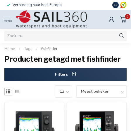
Verzending naar heel Europa
Ook instal
9.3
0
MENU
Home
/
Tags
/
fishfinder
Producten getagd met fishfinder
Filters