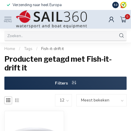
Verzending naar heel Europa
Ook instal
9.3
0
MENU
Home
/
Tags
/
Fish-it-drift it
Producten getagd met Fish-it-
drift it
Filters