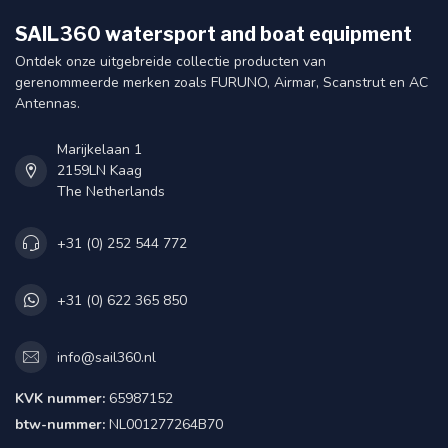
SAIL360 watersport and boat equipment
Ontdek onze uitgebreide collectie producten van
gerenommeerde merken zoals FURUNO, Airmar, Scanstrut en AC
Antennas.
Marijkelaan 1
2159LN Kaag
The Netherlands
+31 (0) 252 544 772
+31 (0) 622 365 850
info@sail360.nl
KVK nummer:
65987152
btw-nummer:
NL001277264B70