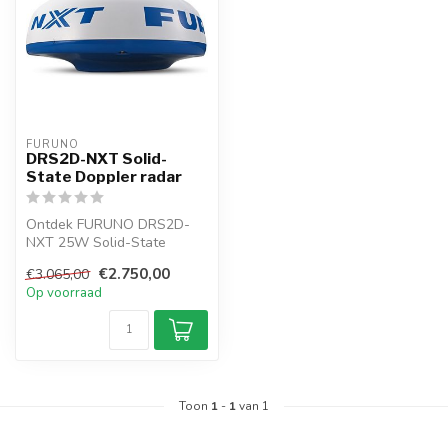
FURUNO
DRS2D-NXT Solid-
State Doppler radar
Ontdek FURUNO DRS2D-
NXT 25W Solid-State
Doppler Radar met
€2.750,00
€3.065,00
compacte 19″ radom an...
Op voorraad
Toon
1
-
1
van 1