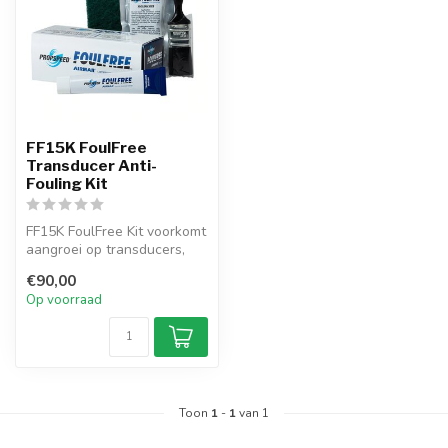
FF15K FoulFree
Transducer Anti-
Fouling Kit
FF15K FoulFree Kit voorkomt
aangroei op transducers,
behoudt gevoeligheid.
€90,00
Makke...
Op voorraad
Toon
1
-
1
van 1