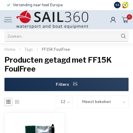
Verzending naar heel Europa
Ook instal
9.3
0
MENU
Home
/
Tags
/
FF15K FoulFree
Producten getagd met FF15K
FoulFree
Filters