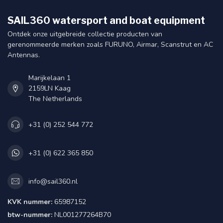
SAIL360 watersport and boat equipment
Ontdek onze uitgebreide collectie producten van
gerenommeerde merken zoals FURUNO, Airmar, Scanstrut en AC
Antennas.
Marijkelaan 1
2159LN Kaag
The Netherlands
+31 (0) 252 544 772
+31 (0) 622 365 850
info@sail360.nl
KVK nummer:
65987152
btw-nummer:
NL001277264B70