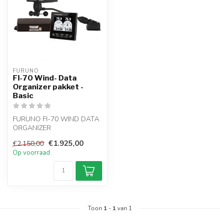
FURUNO
FI-70 Wind- Data
Organizer pakket -
Basic
FURUNO FI-70 WIND DATA
ORGANIZER
INSTRUMENTEN PAKKET
€1.925,00
€2.150,00
Basic:Voor motorboot of ze...
Op voorraad
Toon
1
-
1
van 1