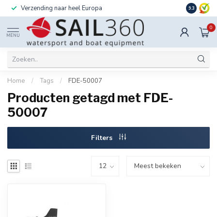
Verzending naar heel Europa
Ook instal
9.3
0
MENU
Home
/
Tags
/
FDE-50007
Producten getagd met FDE-
50007
Filters