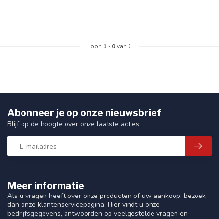
Toon
1
-
0
van 0
Abonneer je op onze nieuwsbrief
Blijf op de hoogte over onze laatste acties
Meer informatie
Als u vragen heeft over onze producten of uw aankoop, bezoek
dan onze klantenservicepagina. Hier vindt u onze
bedrijfsgegevens, antwoorden op veelgestelde vragen en