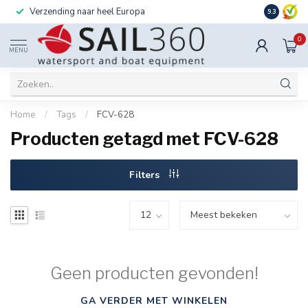
Verzending naar heel Europa
Ook instal
9.3
0
MENU
Home
/
Tags
/
FCV-628
Producten getagd met FCV-628
Filters
Geen producten gevonden!
GA VERDER MET WINKELEN