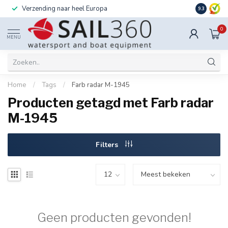
Verzending naar heel Europa
Ook instal
9.3
0
MENU
Home
/
Tags
/
Farb radar M-1945
Producten getagd met Farb radar
M-1945
Filters
Geen producten gevonden!