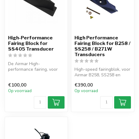
High-Performance
High Performance
Fairing Block for
Fairing Block for B258 /
SS405 Transducer
SS258 / B271W
Transducers
De Airmar High-
performance fairing, voor
High-speed fairingblok, voor
juiste uitlijning en minder
Airmar B258, SS258 en
turbulentie...
B271W. Vermindert
€100,00
€390,00
turbulentie...
Op voorraad
Op voorraad