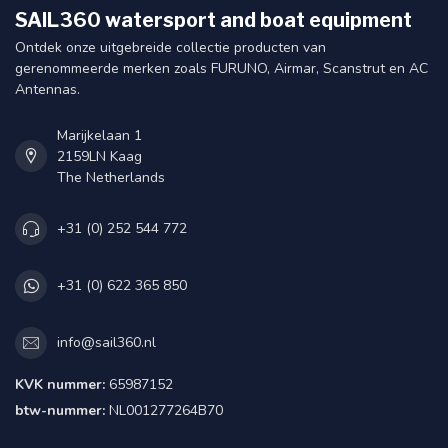
SAIL360 watersport and boat equipment
Ontdek onze uitgebreide collectie producten van
gerenommeerde merken zoals FURUNO, Airmar, Scanstrut en AC
Antennas.
Marijkelaan 1
2159LN Kaag
The Netherlands
+31 (0) 252 544 772
+31 (0) 622 365 850
info@sail360.nl
KVK nummer:
65987152
btw-nummer:
NL001277264B70