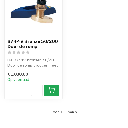
B744V Bronze 50/200
Door de romp
De B744V bronzen 50/200
Door de romp triducer meet
diepte, snelheid en
€1.030,00
temperat...
Op voorraad
Toon
1
-
5
van 5