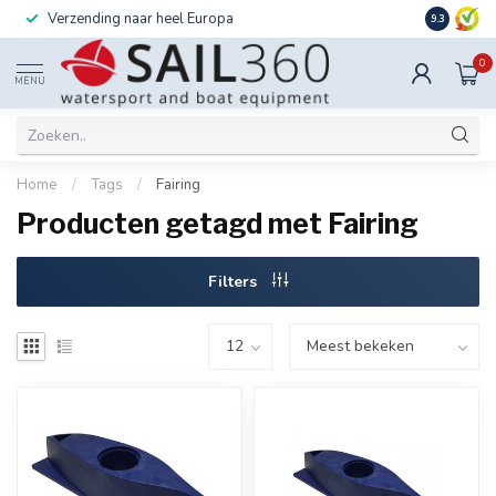
Verzending naar heel Europa
Ook instal
9.3
0
MENU
Home
/
Tags
/
Fairing
Producten getagd met Fairing
Filters