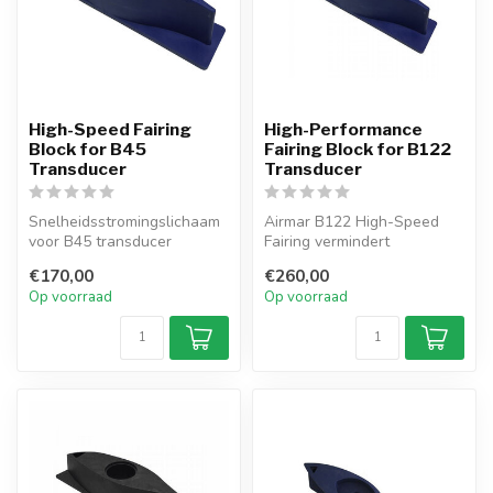
High-Speed Fairing
High-Performance
Block for B45
Fairing Block for B122
Transducer
Transducer
Snelheidsstromingslichaam
Airmar B122 High-Speed
voor B45 transducer
Fairing vermindert
verbetert waterstroom en
turbulentie en houdt de
€170,00
€260,00
verminder...
sensor uitgeli...
Op voorraad
Op voorraad