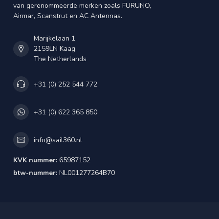
van gerenommeerde merken zoals FURUNO,
Airmar, Scanstrut en AC Antennas.
Marijkelaan 1
2159LN Kaag
The Netherlands
+31 (0) 252 544 772
+31 (0) 622 365 850
info@sail360.nl
KVK nummer:
65987152
btw-nummer:
NL001277264B70