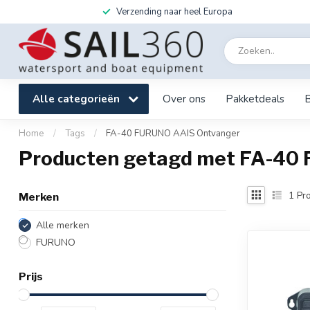
Verzending naar heel Europa
Alle categorieën
Over ons
Pakketdeals
Home
/
Tags
/
FA-40 FURUNO AAIS Ontvanger
Producten getagd met FA-40
1
Pro
Merken
Alle merken
FURUNO
Prijs