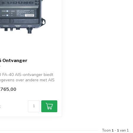
S Ontvanger
FA-40 AIS-ontvanger biedt
egevens over andere met AIS
€765,00
d
k
Toon
1
-
1
van 1