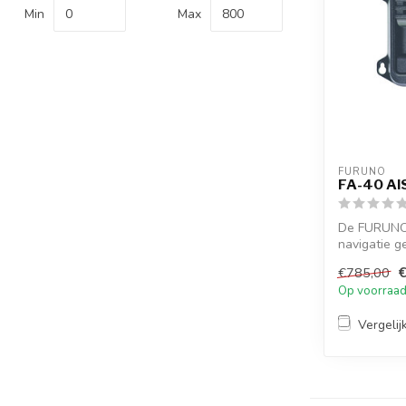
Min
Max
FURUNO
FA-40 AI
De FURUNO 
navigatie g
uitge...
€785,00
Op voorraa
Vergelij