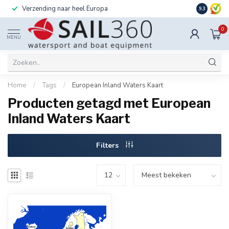
Verzending naar heel Europa
Ook instal
9.3
0
MENU
Home
/
Tags
/
European Inland Waters Kaart
Producten getagd met European
Inland Waters Kaart
Filters