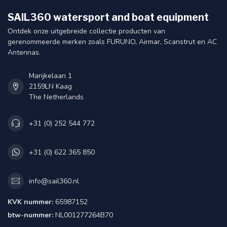
SAIL360 watersport and boat equipment
Ontdek onze uitgebreide collectie producten van
gerenommeerde merken zoals FURUNO, Airmar, Scanstrut en AC
Antennas.
Marijkelaan 1
2159LN Kaag
The Netherlands
+31 (0) 252 544 772
+31 (0) 622 365 850
info@sail360.nl
KVK nummer:
65987152
btw-nummer:
NL001277264B70