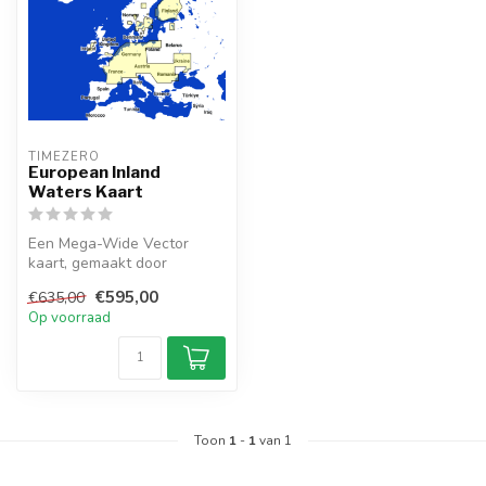
TIMEZERO 
European Inland
Waters Kaart
Een Mega-Wide Vector
kaart, gemaakt door
TimeZero, die de European
€595,00
€635,00
Inland Waters...
Op voorraad
Toon
1
-
1
van 1