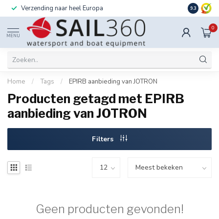
Verzending naar heel Europa
Ook instal
9.3
0
MENU
Home
/
Tags
/
EPIRB aanbieding van JOTRON
Producten getagd met EPIRB
aanbieding van JOTRON
Filters
Geen producten gevonden!