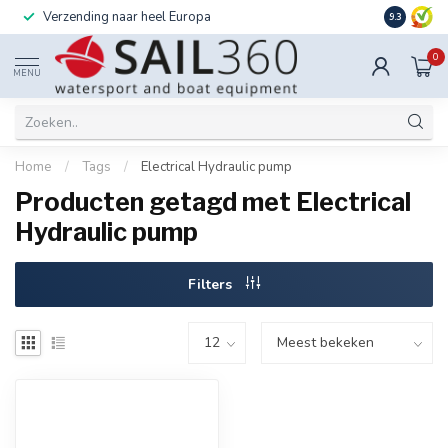
Verzending naar heel Europa
Ook instal
9.3
0
MENU
Home
/
Tags
/
Electrical Hydraulic pump
Producten getagd met Electrical
Hydraulic pump
Filters