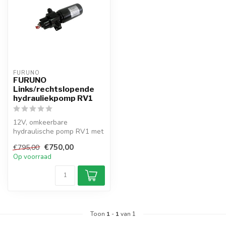
FURUNO
FURUNO
Links/rechtslopende
hydrauliekpomp RV1
12V, omkeerbare
hydraulische pomp RV1 met
instelbare flow voor
€750,00
€795,00
FURUNO autopilote...
Op voorraad
Toon
1
-
1
van 1