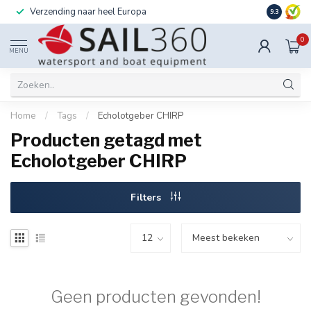
Verzending naar heel Europa
Ook instal
9.3
0
MENU
Home
/
Tags
/
Echolotgeber CHIRP
Producten getagd met
Echolotgeber CHIRP
Filters
Geen producten gevonden!