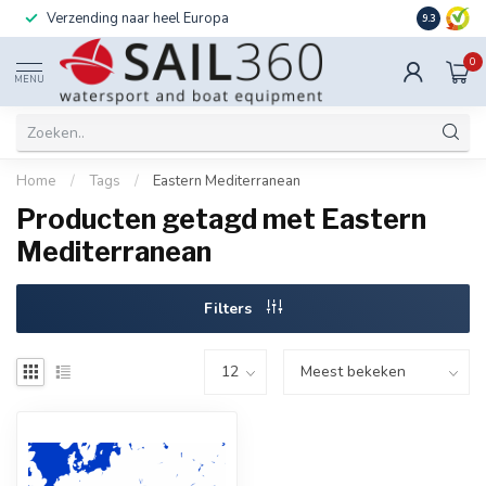
Verzending naar heel Europa
Ook instal
9.3
0
MENU
Home
/
Tags
/
Eastern Mediterranean
Producten getagd met Eastern
Mediterranean
Filters