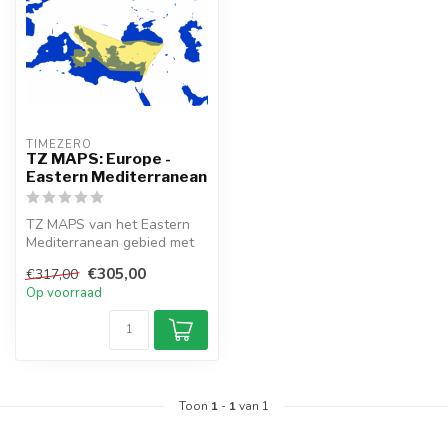
TIMEZERO 
TZ MAPS: Europe -
Eastern Mediterranean
TZ MAPS van het Eastern
Mediterranean gebied met
Raster, Vector,
€305,00
€317,00
gedetailleerde ...
Op voorraad
Toon
1
-
1
van 1