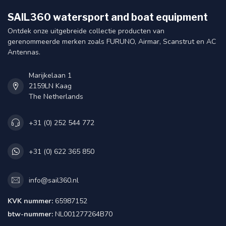
SAIL360 watersport and boat equipment
Ontdek onze uitgebreide collectie producten van
gerenommeerde merken zoals FURUNO, Airmar, Scanstrut en AC
Antennas.
Marijkelaan 1
2159LN Kaag
The Netherlands
+31 (0) 252 544 772
+31 (0) 622 365 850
info@sail360.nl
KVK nummer:
65987152
btw-nummer:
NL001277264B70