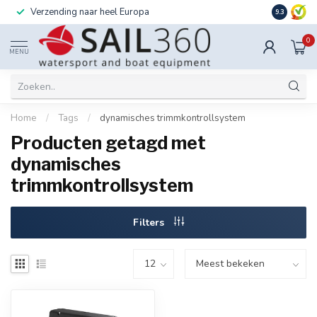
Verzending naar heel Europa
Ook instal
9.3
0
MENU
Home
/
Tags
/
dynamisches trimmkontrollsystem
Producten getagd met
dynamisches
trimmkontrollsystem
Filters