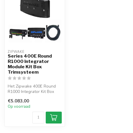
ZIPWAKE
Series 400E Round
R1000 Integrator
Module Kit Box
Trimsysteem
Het Zipwake 400E Round
R1000 Integrator Kit Box
trimsysteem is een
€5.083,00
dynamisch tri...
Op voorraad