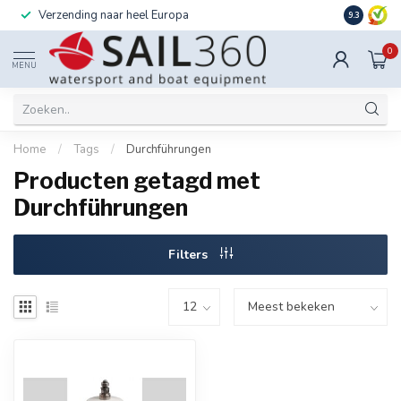
Verzending naar heel Europa
Ook instal
9.3
0
MENU
Home
/
Tags
/
Durchführungen
Producten getagd met
Durchführungen
Filters