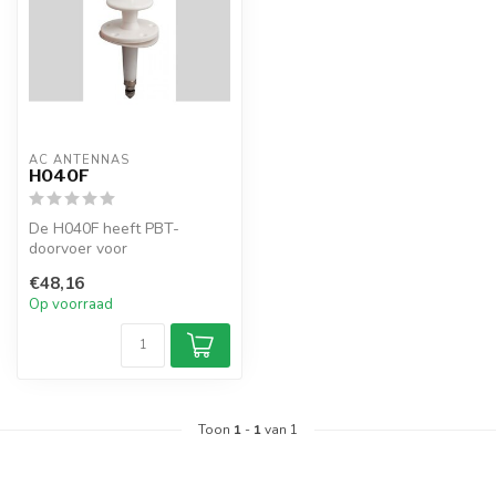
AC ANTENNAS
H040F
De H040F heeft PBT-
doorvoer voor
draadantennes MF en HF
€48,16
Op voorraad
Toon
1
-
1
van 1