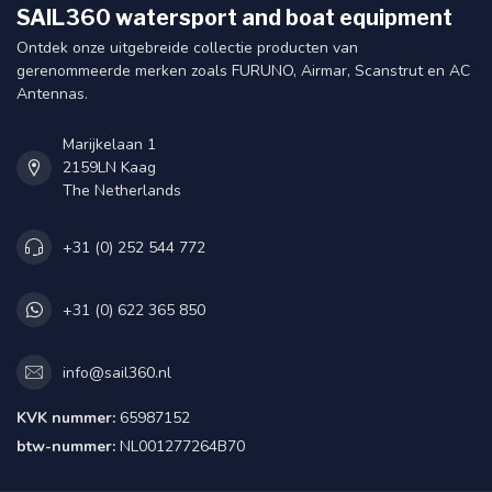
SAIL360 watersport and boat equipment
Ontdek onze uitgebreide collectie producten van
gerenommeerde merken zoals FURUNO, Airmar, Scanstrut en AC
Antennas.
Marijkelaan 1
2159LN Kaag
The Netherlands
+31 (0) 252 544 772
+31 (0) 622 365 850
info@sail360.nl
KVK nummer:
65987152
btw-nummer:
NL001277264B70