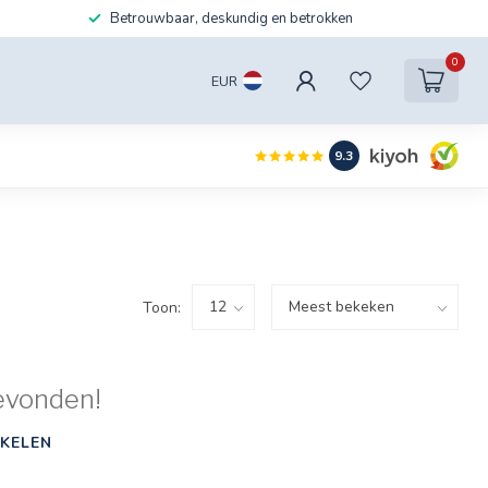
Betrouwbaar, deskundig en betrokken
0
EUR
9.3
Toon:
evonden!
KELEN