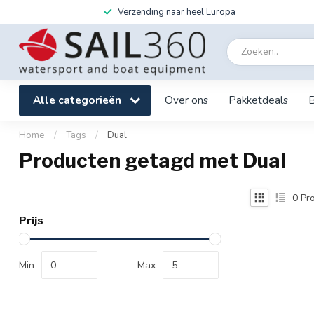
Verzending naar heel Europa
Alle categorieën
Over ons
Pakketdeals
Home
/
Tags
/
Dual
Producten getagd met Dual
0
Pro
Prijs
Min
Max