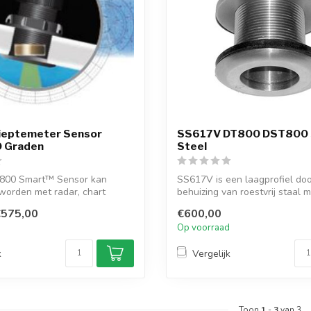
eptemeter Sensor
SS617V DT800 DST800 S
 Graden
Steel
T800 Smart™ Sensor kan
SS617V is een laagprofiel do
worden met radar, chart
behuizing van roestvrij staal m
€575,00
€600,00
d
Op voorraad
k
Vergelijk
Toon
1
-
3
van 3