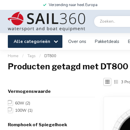
Verzending naar heel Europa
Alle categorieën
Over ons
Pakketdeals
Home
/
Tags
/
DT800
Producten getagd met DT800
3
Pro
Vermogenswaarde
60W
(2)
100W
(1)
Romphoek of Spiegelhoek