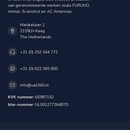
van gerenommeerde merken zoals FURUNO,
Airmar, Scanstrut en AC Antennas.
Marijkelaan 1
2159LN Kaag
The Netherlands
+31 (0) 252 544 772
+31 (0) 622 365 850
info@sail360.nl
KVK nummer:
65987152
btw-nummer:
NL001277264B70