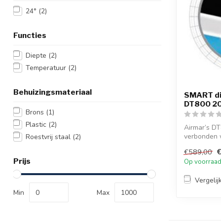
24°
(2)
Functies
Diepte
(2)
Temperatuur
(2)
Behuizingsmateriaal
SMART di
DT800 20
Brons
(1)
Plastic
(2)
Airmar’s D
verbonden 
Roestvrij staal
(2)
plotter, of...
€589,00
Prijs
Op voorraa
Vergelij
Min
Max