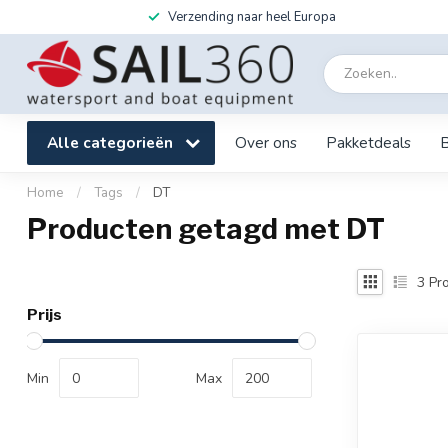
Verzending naar heel Europa
Alle categorieën
Over ons
Pakketdeals
Home
/
Tags
/
DT
Producten getagd met DT
3
Pro
Prijs
Min
Max