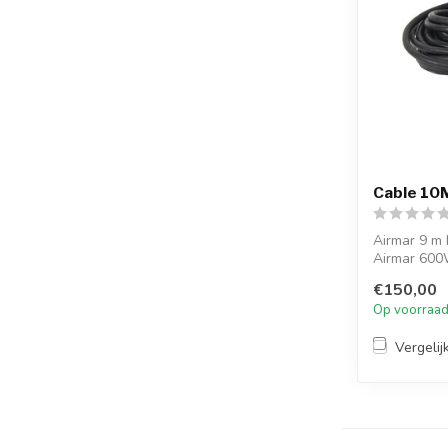
Cable 10M
Airmar 9 m 
Airmar 600
pins syst...
€150,00
Op voorraa
Vergelij