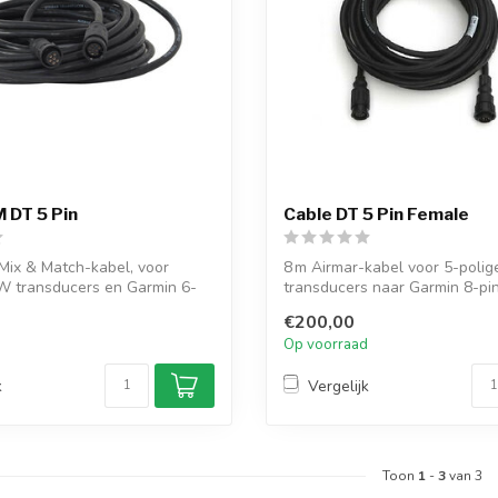
 DT 5 Pin
Cable DT 5 Pin Female
Mix & Match-kabel, voor
8 m Airmar-kabel voor 5-poli
W transducers en Garmin 6-
transducers naar Garmin 8-pin 
Pl...
€200,00
d
Op voorraad
k
Vergelijk
Toon
1
-
3
van 3