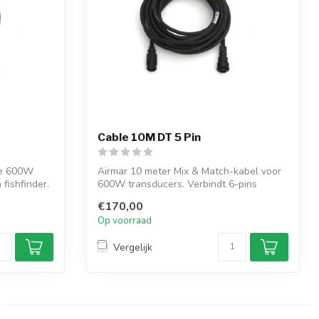
Cable 10M DT 5 Pin
ge 600W
Airmar 10 meter Mix & Match-kabel voor
fishfinder.
600W transducers. Verbindt 6-pins
Airmar ...
€170,00
Op voorraad
Vergelijk