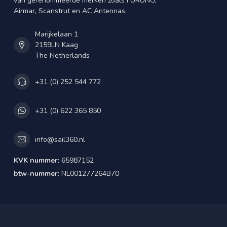
van gerenommeerde merken zoals FURUNO,
Airmar, Scanstrut en AC Antennas.
Marijkelaan 1
2159LN Kaag
The Netherlands
+31 (0) 252 544 772
+31 (0) 622 365 850
info@sail360.nl
KVK nummer:
65987152
btw-nummer:
NL001277264B70