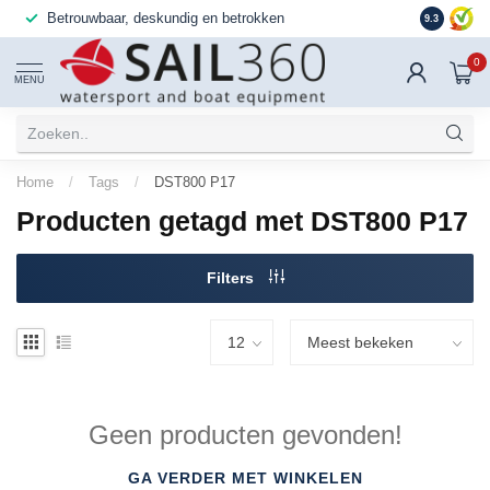
Betrouwbaar, deskundig en betrokken
9.3
0
MENU
Home
/
Tags
/
DST800 P17
Producten getagd met DST800 P17
Filters
Geen producten gevonden!
GA VERDER MET WINKELEN