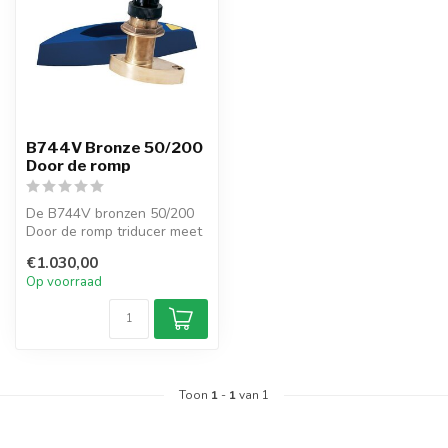
B744V Bronze 50/200
Door de romp
De B744V bronzen 50/200
Door de romp triducer meet
diepte, snelheid en
€1.030,00
temperat...
Op voorraad
Toon
1
-
1
van 1