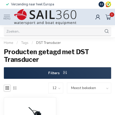
Verzending naar heel Europa
Ook instal
9.3
0
MENU
Home
/
Tags
/
DST Transducer
Producten getagd met DST
Transducer
Filters