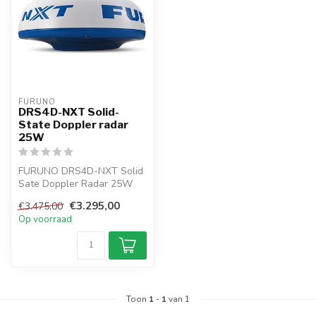
FURUNO
DRS4D-NXT Solid-
State Doppler radar
25W
FURUNO DRS4D-NXT Solid
Sate Doppler Radar 25W
met 24" Radomantenne. Een
€3.295,00
€3.475,00
radar...
Op voorraad
Toon
1
-
1
van 1