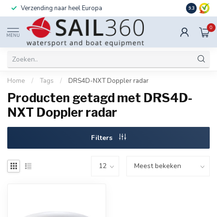
Verzending naar heel Europa
Ook instal
9.3
0
MENU
Home
/
Tags
/
DRS4D-NXT Doppler radar
Producten getagd met DRS4D-
NXT Doppler radar
Filters