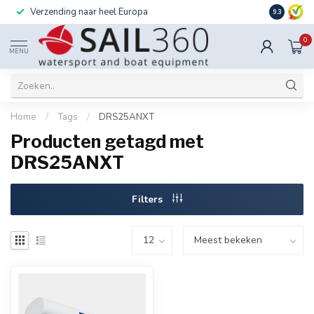
Verzending naar heel Europa
Ook instal
9.3
0
MENU
Home
/
Tags
/
DRS25ANXT
Producten getagd met
DRS25ANXT
Filters