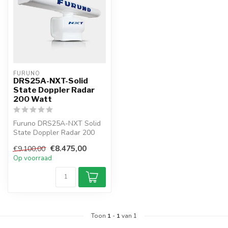
FURUNO
DRS25A-NXT-Solid
State Doppler Radar
200 Watt
Furuno DRS25A-NXT Solid
State Doppler Radar 200
Watt NIEUW, innovatieve
€8.475,00
€9.100,00
functi...
Op voorraad
Toon
1
-
1
van 1