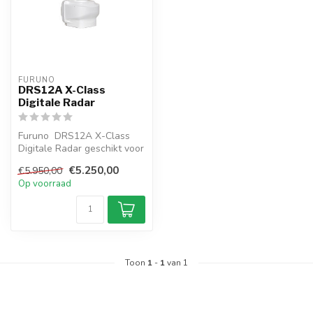
FURUNO
DRS12A X-Class
Digitale Radar
Furuno DRS12A X-Class
Digitale Radar geschikt voor
aansluiting op NAVnet
€5.250,00
€5.950,00
TZtouc...
Op voorraad
Toon
1
-
1
van 1