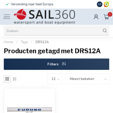
Verzending naar heel Europa
Ook instal
9.3
0
MENU
Home
/
Tags
/
DRS12A
Producten getagd met DRS12A
Filters