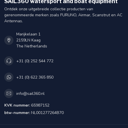
SAIL360 watersport and boat equipment
Ontdek onze uitgebreide collectie producten van
gerenommeerde merken zoals FURUNO, Airmar, Scanstrut en AC
Antennas.
Marijkelaan 1
2159LN Kaag
The Netherlands
+31 (0) 252 544 772
+31 (0) 622 365 850
info@sail360.nl
KVK nummer:
65987152
btw-nummer:
NL001277264B70