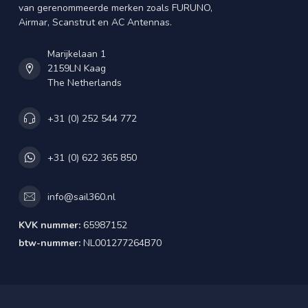
van gerenommeerde merken zoals FURUNO,
Airmar, Scanstrut en AC Antennas.
Marijkelaan 1
2159LN Kaag
The Netherlands
+31 (0) 252 544 772
+31 (0) 622 365 850
info@sail360.nl
KVK nummer:
65987152
btw-nummer:
NL001277264B70