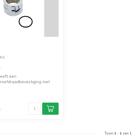
AS
eeft een
roefdraadbevestiging met
/4” 11TPI fema...
d
k
Toon
1
-
1
van 1