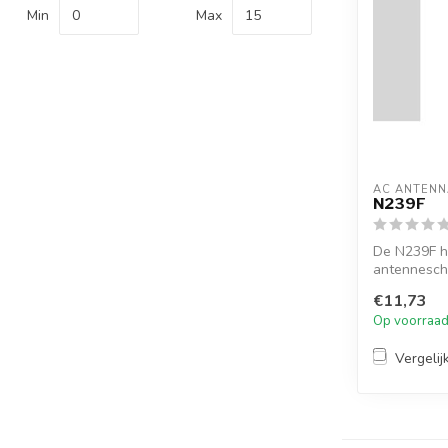
Min
Max
AC ANTENN
N239F
De N239F h
antennesch
pakking, 1 1
€11,73
Op voorraa
Vergelij