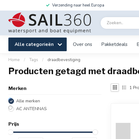
Verzending naar heel Europa
Alle categorieën
Over ons
Pakketdeals
Home
/
Tags
/
draadbevestiging
Producten getagd met draadb
1
Pro
Merken
Alle merken
AC ANTENNAS
Prijs