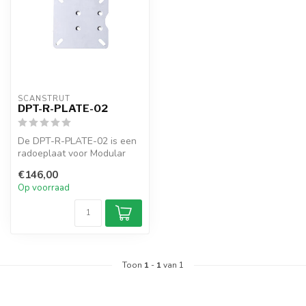
SCANSTRUT
DPT-R-PLATE-02
De DPT-R-PLATE-02 is een
radoeplaat voor Modular
Dual PowerTowers, zoals
€146,00
de DPT-...
Op voorraad
Toon
1
-
1
van 1