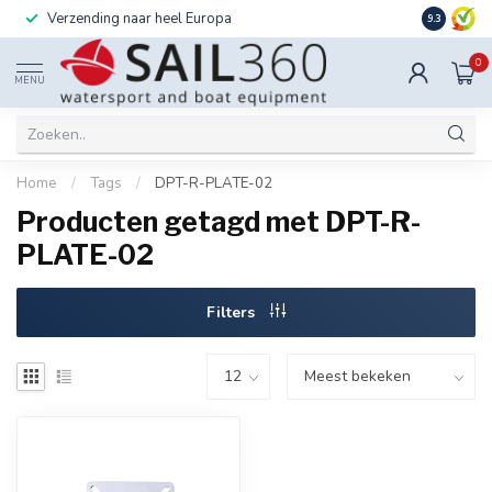
Verzending naar heel Europa
Ook instal
9.3
0
MENU
Home
/
Tags
/
DPT-R-PLATE-02
Producten getagd met DPT-R-
PLATE-02
Filters