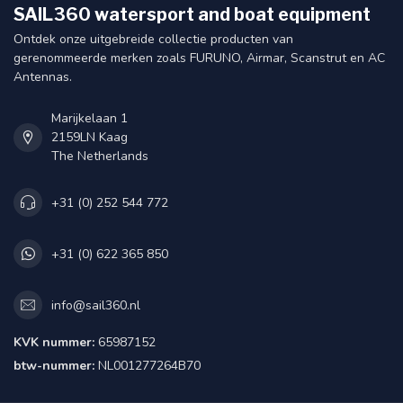
SAIL360 watersport and boat equipment
Ontdek onze uitgebreide collectie producten van
gerenommeerde merken zoals FURUNO, Airmar, Scanstrut en AC
Antennas.
Marijkelaan 1
2159LN Kaag
The Netherlands
+31 (0) 252 544 772
+31 (0) 622 365 850
info@sail360.nl
KVK nummer:
65987152
btw-nummer:
NL001277264B70