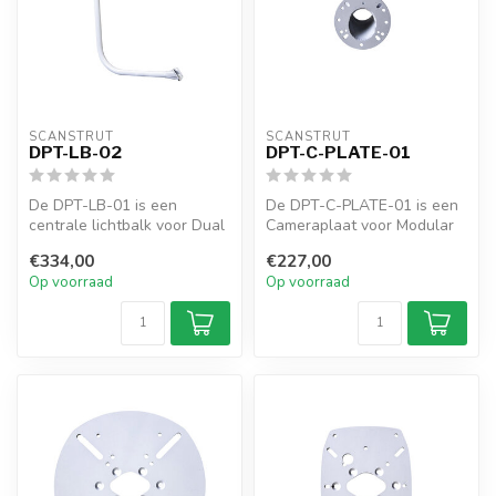
SCANSTRUT
SCANSTRUT
DPT-LB-02
DPT-C-PLATE-01
De DPT-LB-01 is een
De DPT-C-PLATE-01 is een
centrale lichtbalk voor Dual
Cameraplaat voor Modular
PowerTowers zoals de DPT-
Dual PowerTowers zoals de
€334,00
€227,00
R, DPT...
DPT-...
Op voorraad
Op voorraad