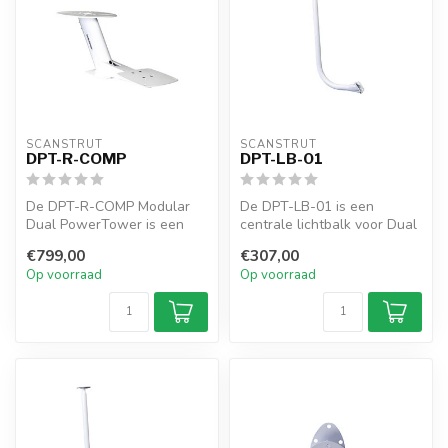
SCANSTRUT
SCANSTRUT
DPT-R-COMP
DPT-LB-01
De DPT-R-COMP Modular
De DPT-LB-01 is een
Dual PowerTower is een
centrale lichtbalk voor Dual
compacte stut gebouwd om
PowerTowers zoals de DPT-
€799,00
€307,00
je radar m...
R, DPT...
Op voorraad
Op voorraad