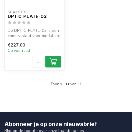
SCANSTRUT
DPT-C-PLATE-02
De DPT-C-PLATE-02 is een
cameraplaat voor modulaire
Dual PowerTowers zoals de
€227,00
DP...
Op voorraad
Toon
1
-
11
van 11
Abonneer je op onze nieuwsbrief
Blijf op de hoogte over onze laatste acties