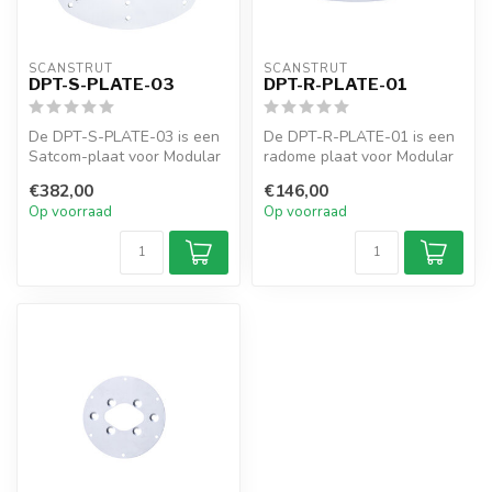
SCANSTRUT
SCANSTRUT
DPT-S-PLATE-03
DPT-R-PLATE-01
De DPT-S-PLATE-03 is een
De DPT-R-PLATE-01 is een
Satcom-plaat voor Modular
radome plaat voor Modular
Dual PowerTowers zoals de
Dual PowerTowers zoals de
€382,00
€146,00
DPT...
DPT...
Op voorraad
Op voorraad