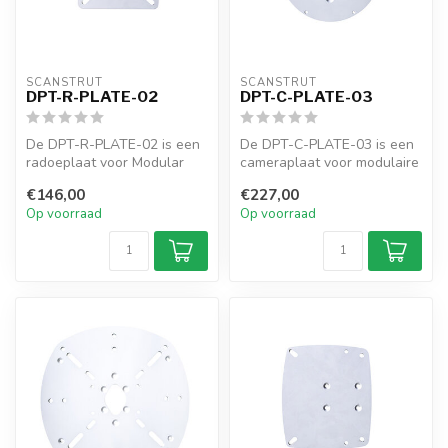
SCANSTRUT
SCANSTRUT
DPT-R-PLATE-02
DPT-C-PLATE-03
De DPT-R-PLATE-02 is een
De DPT-C-PLATE-03 is een
radoeplaat voor Modular
cameraplaat voor modulaire
Dual PowerTowers, zoals
Dual PowerTowers zoals de
€146,00
€227,00
de DPT-...
DP...
Op voorraad
Op voorraad