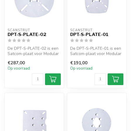
SCANSTRUT
SCANSTRUT
DPT-S-PLATE-02
DPT-S-PLATE-01
De DPT-S-PLATE-02 is een
De DPT-S-PLATE-01 is een
Satcom-plaat voor Modular
Satcom-plaat voor Modular
Dual PowerTowers zoals de
Dual PowerTowers zoals de
€287,00
€191,00
DPT...
DPT...
Op voorraad
Op voorraad