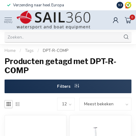
Verzending naar heel Europa
Ook instal
9.3
0
MENU
Home
/
Tags
/
DPT-R-COMP
Producten getagd met DPT-R-
COMP
Filters