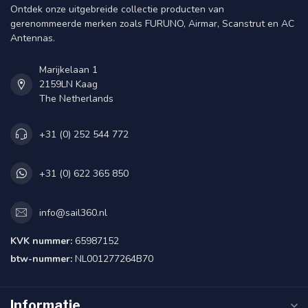
Ontdek onze uitgebreide collectie producten van
gerenommeerde merken zoals FURUNO, Airmar, Scanstrut en AC
Antennas.
Marijkelaan 1
2159LN Kaag
The Netherlands
+31 (0) 252 544 772
+31 (0) 622 365 850
info@sail360.nl
KVK nummer:
65987152
btw-nummer:
NL001277264B70
Informatie