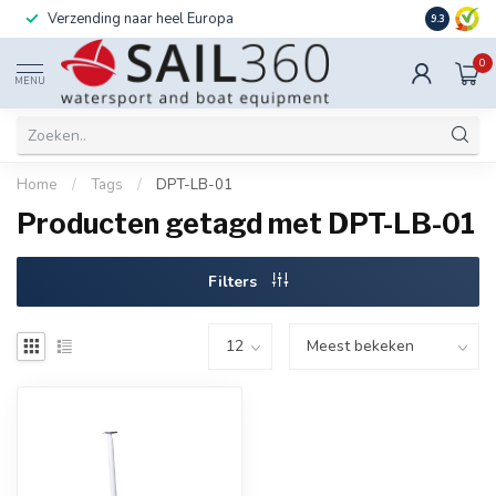
Verzending naar heel Europa
Ook instal
9.3
0
MENU
Home
/
Tags
/
DPT-LB-01
Producten getagd met DPT-LB-01
Filters