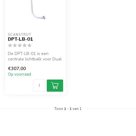
SCANSTRUT
DPT-LB-01
De DPT-LB-01 is een
centrale lichtbalk voor Dual
PowerTowers zoals de DPT-
€307,00
R, DPT...
Op voorraad
Toon
1
-
1
van 1