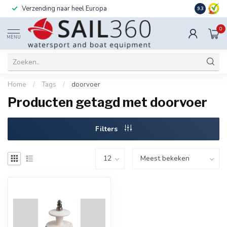
Verzending naar heel Europa
Ook instal
9.3
0
MENU
Home
/
Tags
/
doorvoer
Producten getagd met doorvoer
Filters