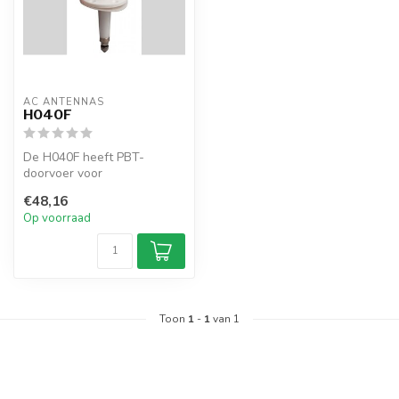
AC ANTENNAS
H040F
De H040F heeft PBT-
doorvoer voor
draadantennes MF en HF
€48,16
Op voorraad
Toon
1
-
1
van 1