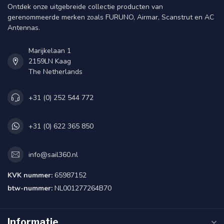
Ontdek onze uitgebreide collectie producten van
gerenommeerde merken zoals FURUNO, Airmar, Scanstrut en AC
Antennas.
Marijkelaan 1
2159LN Kaag
The Netherlands
+31 (0) 252 544 772
+31 (0) 622 365 850
info@sail360.nl
KVK nummer:
65987152
btw-nummer:
NL001277264B70
Informatie