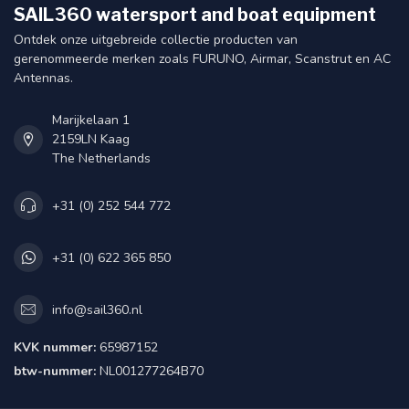
SAIL360 watersport and boat equipment
Ontdek onze uitgebreide collectie producten van
gerenommeerde merken zoals FURUNO, Airmar, Scanstrut en AC
Antennas.
Marijkelaan 1
2159LN Kaag
The Netherlands
+31 (0) 252 544 772
+31 (0) 622 365 850
info@sail360.nl
KVK nummer:
65987152
btw-nummer:
NL001277264B70