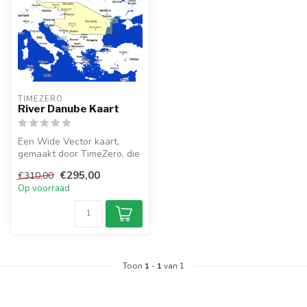
TIMEZERO 
River Danube Kaart
Een Wide Vector kaart,
gemaakt door TimeZero, die
die River Danube gebied.
€295,00
€310,00
Com...
Op voorraad
Toon
1
-
1
van 1