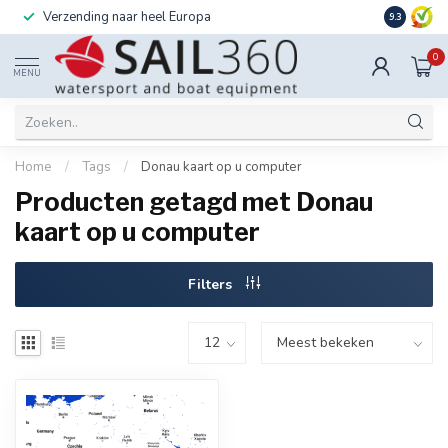
Verzending naar heel Europa
Ook instal
9.3
0
MENU
Home
/
Tags
/
Donau kaart op u computer
Producten getagd met Donau
kaart op u computer
Filters