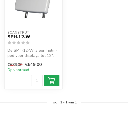
SCANSTRUT
SPH-12-W
De SPH-12-W is een helm-
pod voor displays tot 12".
Zorgt voor waterdichte
€649,00
€686,00
montag...
Op voorraad
Toon
1
-
1
van 1