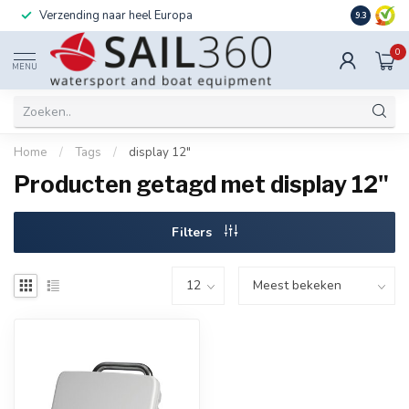
Verzending naar heel Europa
Ook instal
9.3
0
MENU
Home
/
Tags
/
display 12"
Producten getagd met display 12"
Filters