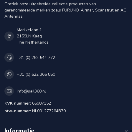
Ontdek onze uitgebreide collectie producten van
gerenommeerde merken zoals FURUNO, Airmar, Scanstrut en AC
Antennas.
Marijkelaan 1
2159LN Kaag
The Netherlands
+31 (0) 252 544 772
+31 (0) 622 365 850
info@sail360.nl
KVK nummer:
65987152
btw-nummer:
NL001277264B70
Informatie