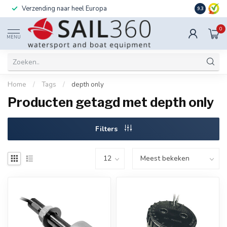
Verzending naar heel Europa
Ook instal
9.3
0
MENU
Home
/
Tags
/
depth only
Producten getagd met depth only
Filters