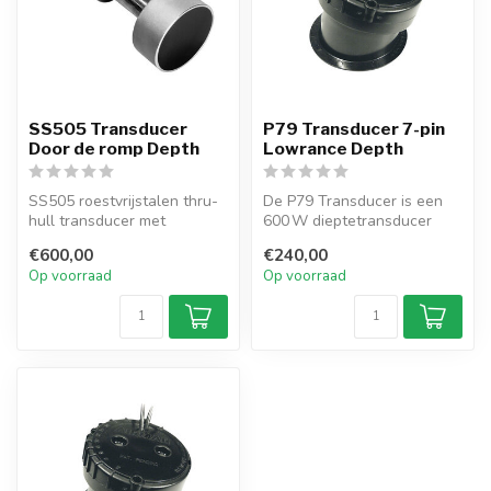
SS505 Transducer
P79 Transducer 7-pin
Door de romp Depth
Lowrance Depth
SS505 roestvrijstalen thru-
De P79 Transducer is een
hull transducer met
600 W dieptetransducer
50/200 kHz. Compact,
voor binnenmontage met
€600,00
€240,00
corrosiebest...
dualfrequ...
Op voorraad
Op voorraad