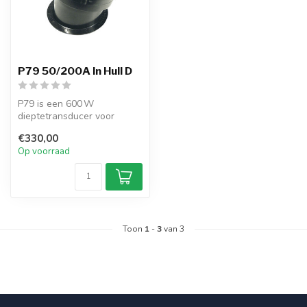
P79 50/200A In Hull D
P79 is een 600 W
dieptetransducer voor
inbouw met dubbele
€330,00
frequentie. Verstelbaa...
Op voorraad
Toon
1
-
3
van 3